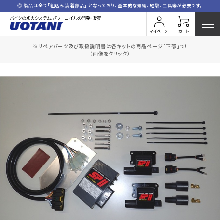
◎ 製品は全て「組込み装着部品」 となっており、基本的な知識、経験、工具等が必要です。
バイクの点火システム、パワーコイルの開発・販売
マイページ
カート
※リペアパーツ及び取扱説明書は各キットの商品ページ「下部」で！
HOME
全商品一覧
D.M900/SS
（画像をクリック）