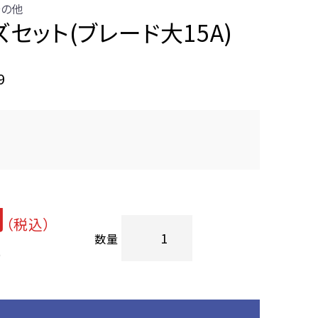
その他
セット(ブレード大15A)
9
円
（税込）
数量
）