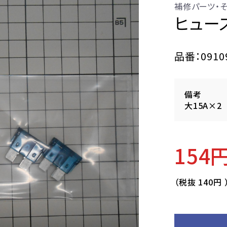
補修パーツ・
ヒューズ
品番：0910
備考
大15A×2
154
（税抜
140円