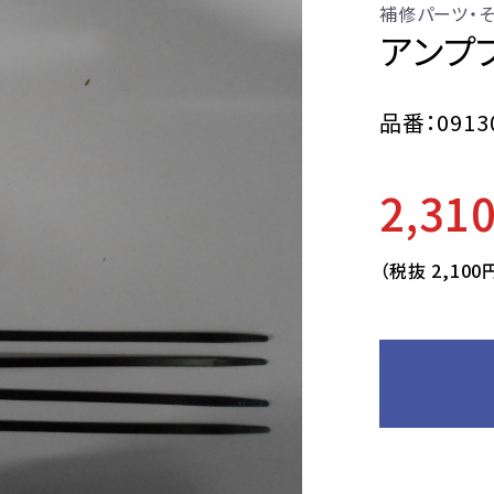
補修パーツ・
アンプブ
品番：0913
2,31
（税抜
2,100