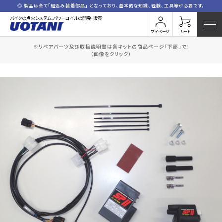
◎ 製品は全て「組込み装着部品」 となっており、基本的な知識、経験、工具等が必要です。
バイクの点火システム、パワーコイルの開発・販売
マイページ
カート
※リペアパーツ及び取扱説明書は各キットの商品ページ「下部」で！
HOME
全商品一覧
H.CB400T/N
（画像をクリック）