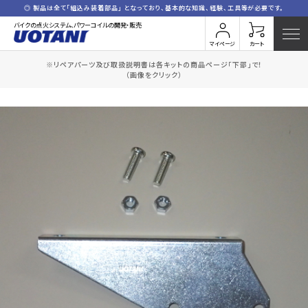
◎ 製品は全て「組込み装着部品」 となっており、基本的な知識、経験、工具等が必要です。
バイクの点火システム、パワーコイルの開発・販売
マイページ
カート
※リペアパーツ及び取扱説明書は各キットの商品ページ「下部」で！
HOME
全商品一覧
コイルブラケットセット(GP)
（画像をクリック）