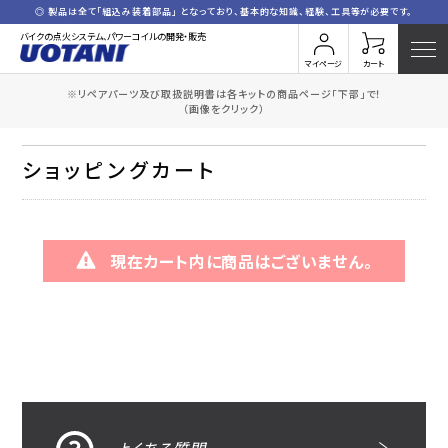
◎ 製品は全て「組込み装着部品」 となっており、基本的な知識、経験、工具等が必要です。
バイクの点火システム、パワーコイルの開発・販売
マイページ
カート
※リペアパーツ及び取扱説明書は各キットの商品ページ「下部」で！
HOME
ショッピングカート
（画像をクリック）
ショッピングカート
現在カート内に商品はございません。