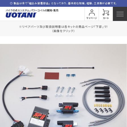
◎ 製品は全て「組込み装着部品」 となっており、基本的な知識、経験、工具等が必要です。
バイクの点火システム、パワーコイルの開発・販売
マイページ
カート
※リペアパーツ及び取扱説明書は各キットの商品ページ「下部」で！
HOME
全商品一覧
S.GSX400S(コードセット付)
（画像をクリック）